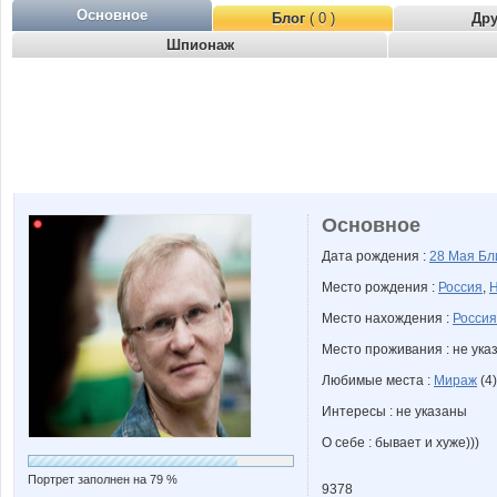
Основное
Блог
( 0 )
Др
Шпионаж
Основное
Дата рождения :
28 Мая
Бл
Место рождения :
Россия
,
Н
Место нахождения :
Россия
Место проживания : не ука
Любимые места :
Мираж
(4)
Интересы : не указаны
О себе : бывает и хуже)))
Портрет заполнен на 79 %
9378