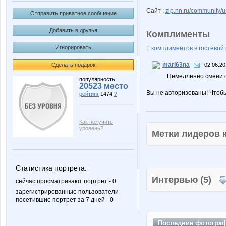
Сайт :
zip.nn.ru/community/us
Отправить приватное сообщение
Добавить в друзья
Комплименты
Игнорировать
1 комплиментов в гостевой 
mari63na
Сделать подарок
02.06.20
Немедленно смени фото
популярность:
20523 место
Вы не авторизованы! Чтоб
рейтинг
1474
?
Как получить
уровень?
Метки лидеров
Статистика портрета:
Интервью (5)
сейчас просматривают портрет - 0
зарегистрированные пользователи
посетившие портрет за 7 дней - 0
Последние
фотогра