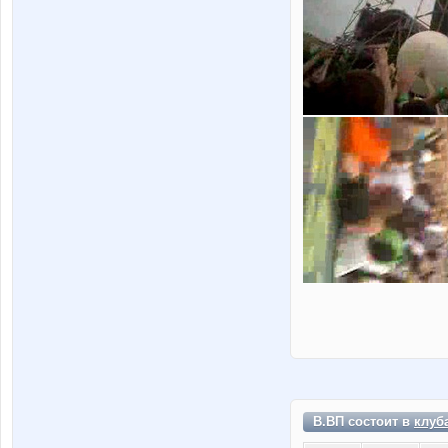
В.ВП состоит в
клуб