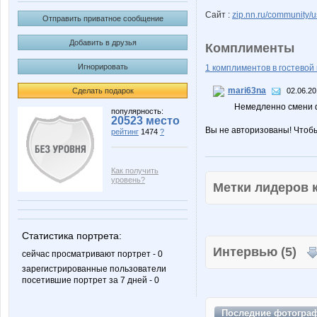
Сайт :
zip.nn.ru/community/us
Отправить приватное сообщение
Добавить в друзья
Комплименты
Игнорировать
1 комплиментов в гостевой 
mari63na
Сделать подарок
02.06.20
Немедленно смени фото
популярность:
20523 место
Вы не авторизованы! Чтоб
рейтинг
1474
?
Как получить
уровень?
Метки лидеров
Статистика портрета:
Интервью (5)
сейчас просматривают портрет - 0
зарегистрированные пользователи
посетившие портрет за 7 дней - 0
Последние
фотогра