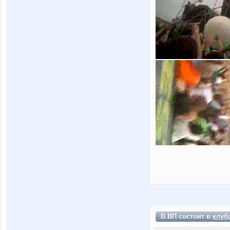
В.ВП состоит в
клуб