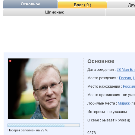
Основное
Блог
( 0 )
Др
Шпионаж
Основное
Дата рождения :
28 Мая
Бл
Место рождения :
Россия
,
Н
Место нахождения :
Россия
Место проживания : не ука
Любимые места :
Мираж
(4)
Интересы : не указаны
О себе : бывает и хуже)))
Портрет заполнен на 79 %
9378